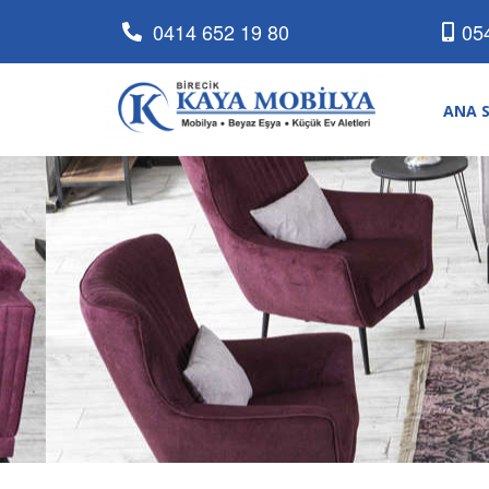
0414 652 19 80
05
ANA 