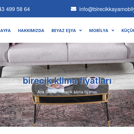
info@birecikkayamobi
43 499 58 64
SAYFA
HAKKIMIZDA
BEYAZ EŞYA
MOBILYA
KÜÇÜK
birecik klima fiyatları
Ana Sayfa
»
birecik klima fiyatları