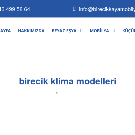
info@birecikkayamobil
43 499 58 64
SAYFA
HAKKIMIZDA
BEYAZ EŞYA
MOBILYA
KÜÇÜK
birecik klima modelleri
Ana Sayfa
»
birecik klima modelleri