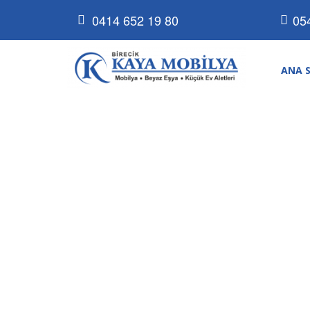
0414 652 19 80
05
ANA 